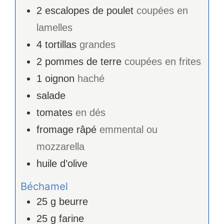
2
escalopes de poulet
coupées en
lamelles
4
tortillas
grandes
2
pommes de terre
coupées en frites
1
oignon
haché
salade
tomates
en dés
fromage râpé
emmental ou
mozzarella
huile d’olive
Béchamel
25
g
beurre
25
g
farine