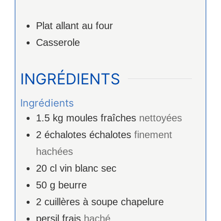
Plat allant au four
Casserole
INGRÉDIENTS
Ingrédients
1.5
kg
moules fraîches
nettoyées
2
échalotes
échalotes
finement
hachées
20
cl
vin blanc sec
50
g
beurre
2
cuillères à soupe
chapelure
persil frais
haché