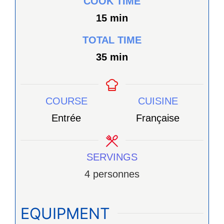
COOK TIME
minutes
15
min
TOTAL TIME
minutes
35
min
COURSE
CUISINE
Entrée
Française
SERVINGS
4
personnes
EQUIPMENT