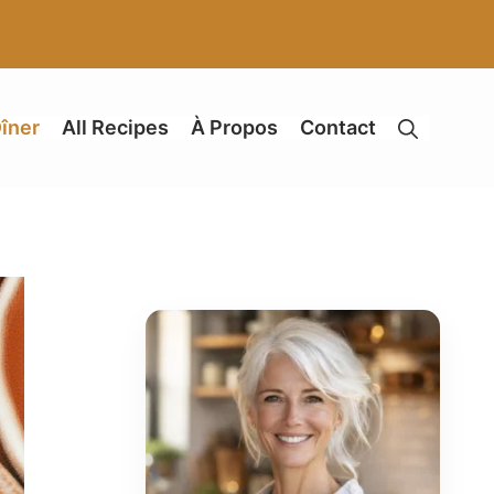
îner
All Recipes
À Propos
Contact