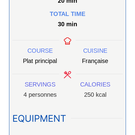
minutes
20
min
TOTAL TIME
minutes
30
min
COURSE
CUISINE
Plat principal
Française
SERVINGS
CALORIES
4
personnes
250
kcal
EQUIPMENT