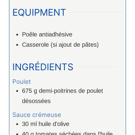
EQUIPMENT
Poêle antiadhésive
Casserole (si ajout de pâtes)
INGRÉDIENTS
Poulet
675
g
demi‑poitrines de poulet
désossées
Sauce crémeuse
30
ml
huile d’olive
40
g
tomates séchées dans l’huile