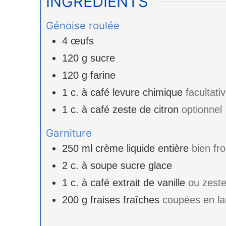
INGRÉDIENTS
Génoise roulée
4
œufs
120
g
sucre
120
g
farine
1
c. à café
levure chimique
facultati
1
c. à café
zeste de citron
optionnel
Garniture
250
ml
crème liquide entière
bien fro
2
c. à soupe
sucre glace
1
c. à café
extrait de vanille
ou zeste
200
g
fraises fraîches
coupées en la