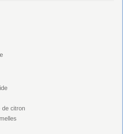
ve
ide
 de citron
melles