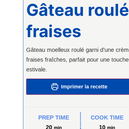
Gâteau roulé
fraises
Gâteau moelleux roulé garni d’une crèm
fraises fraîches, parfait pour une touche
estivale.
Imprimer la recette
PREP TIME
COOK TIME
minutes
minutes
20
10
min
min