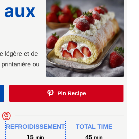
 aux
e légère et de
 printanière ou
Pin Recipe
REFROIDISSEMENT
TOTAL TIME
minutes
minutes
15
45
min
min