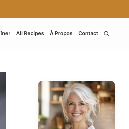
îner
All Recipes
À Propos
Contact