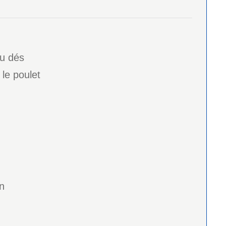
ou dés
le poulet
n