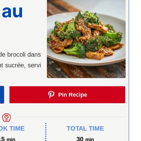
 au
de brocoli dans
t sucrée, servi
Pin Recipe
OK TIME
TOTAL TIME
minutes
minutes
15
30
min
min