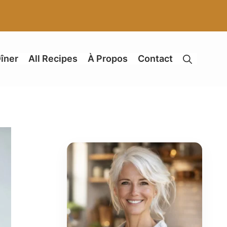
îner
All Recipes
À Propos
Contact