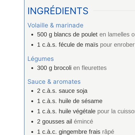
INGRÉDIENTS
Volaille & marinade
500
g
blancs de poulet
en lamelles 
1
c.à.s.
fécule de maïs
pour enrober 
Légumes
300
g
brocoli
en fleurettes
Sauce & aromates
2
c.à.s.
sauce soja
1
c.à.s.
huile de sésame
1
c.à.s.
huile végétale
pour la cuisso
2
gousses
ail
émincé
1
c.à.c.
gingembre frais
râpé