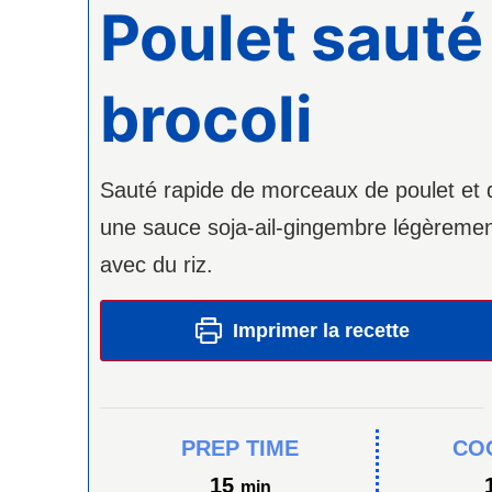
Poulet sauté
brocoli
Sauté rapide de morceaux de poulet et 
une sauce soja-ail-gingembre légèremen
avec du riz.
Imprimer la recette
PREP TIME
CO
minutes
15
min