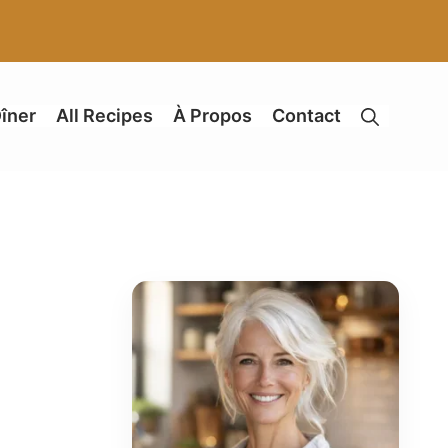
îner
All Recipes
À Propos
Contact