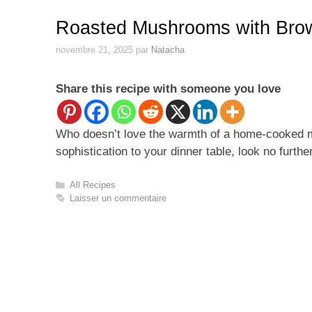
Roasted Mushrooms with Brow
novembre 21, 2025
par
Natacha
Share this recipe with someone you love
Who doesn’t love the warmth of a home-cooked mea
sophistication to your dinner table, look no furt
Catégories
All Recipes
Laisser un commentaire