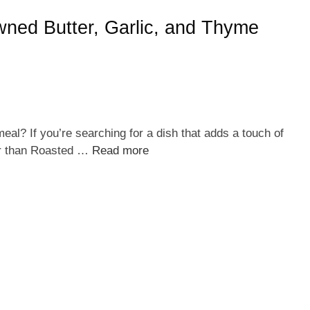
ned Butter, Garlic, and Thyme
l? If you’re searching for a dish that adds a touch of
her than Roasted …
Read more