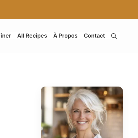
îner
All Recipes
À Propos
Contact