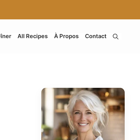
îner
All Recipes
À Propos
Contact