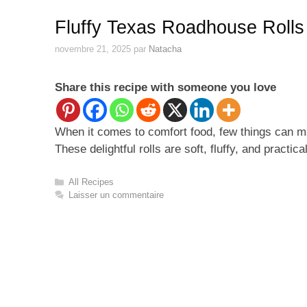
Fluffy Texas Roadhouse Rolls
novembre 21, 2025
par
Natacha
Share this recipe with someone you love
When it comes to comfort food, few things can ma
These delightful rolls are soft, fluffy, and pract
Catégories
All Recipes
Laisser un commentaire