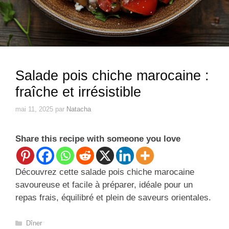
Salade pois chiche marocaine :
fraîche et irrésistible
mai 11, 2025
par
Natacha
Share this recipe with someone you love
Découvrez cette salade pois chiche marocaine
savoureuse et facile à préparer, idéale pour un
repas frais, équilibré et plein de saveurs orientales.
Catégories
Dîner