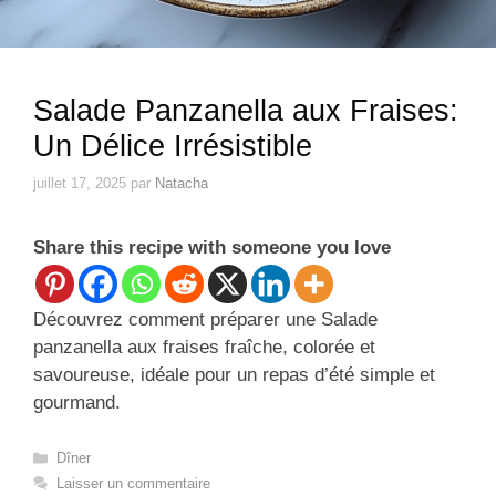
Salade Panzanella aux Fraises:
Un Délice Irrésistible
juillet 17, 2025
par
Natacha
Share this recipe with someone you love
Découvrez comment préparer une Salade
panzanella aux fraises fraîche, colorée et
savoureuse, idéale pour un repas d’été simple et
gourmand.
Catégories
Dîner
Laisser un commentaire