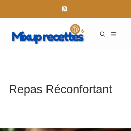
Aller
au
contenu
Menu
Repas Réconfortant