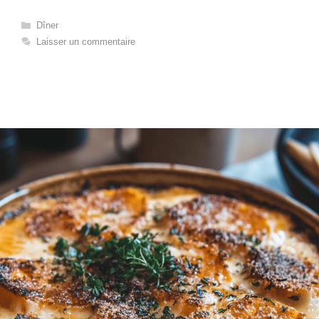
Catégories
Dîner
Laisser un commentaire