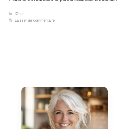
Catégories
Dîner
Laisser un commentaire