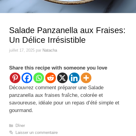
Salade Panzanella aux Fraises:
Un Délice Irrésistible
juillet 17, 2025
par
Natacha
Share this recipe with someone you love
Découvrez comment préparer une Salade
panzanella aux fraises fraîche, colorée et
savoureuse, idéale pour un repas d’été simple et
gourmand.
Catégories
Dîner
Laisser un commentaire