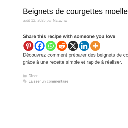
Beignets de courgettes moelleu
août 12, 2025
par
Natacha
Share this recipe with someone you love
Découvrez comment préparer des beignets de cour
grâce à une recette simple et rapide à réaliser.
Catégories
Dîner
Laisser un commentaire