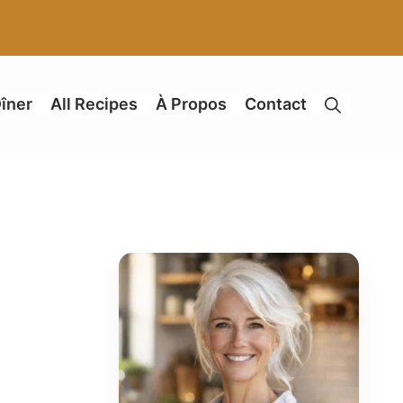
îner
All Recipes
À Propos
Contact