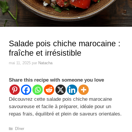
Salade pois chiche marocaine :
fraîche et irrésistible
mai 11, 2025
par
Natacha
Share this recipe with someone you love
Découvrez cette salade pois chiche marocaine
savoureuse et facile à préparer, idéale pour un
repas frais, équilibré et plein de saveurs orientales.
Catégories
Dîner