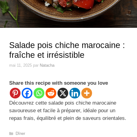
Salade pois chiche marocaine :
fraîche et irrésistible
mai 11, 2025
par
Natacha
Share this recipe with someone you love
Découvrez cette salade pois chiche marocaine
savoureuse et facile à préparer, idéale pour un
repas frais, équilibré et plein de saveurs orientales.
Catégories
Dîner