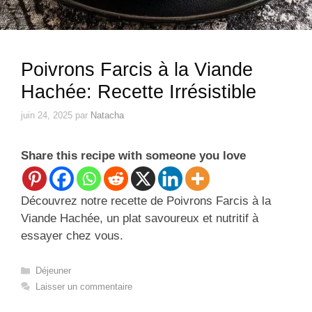
Poivrons Farcis à la Viande
Hachée: Recette Irrésistible
juin 24, 2025
par
Natacha
Share this recipe with someone you love
Découvrez notre recette de Poivrons Farcis à la
Viande Hachée, un plat savoureux et nutritif à
essayer chez vous.
Catégories
Déjeuner
Laisser un commentaire