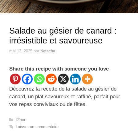
Salade au gésier de canard :
irrésistible et savoureuse
mai 13, 2025
par
Natacha
Share this recipe with someone you love
Découvrez la recette de la salade au gésier de
canard, un plat savoureux et raffiné, parfait pour
vos repas conviviaux ou de fêtes.
Catégories
Dîner
Laisser un commentaire