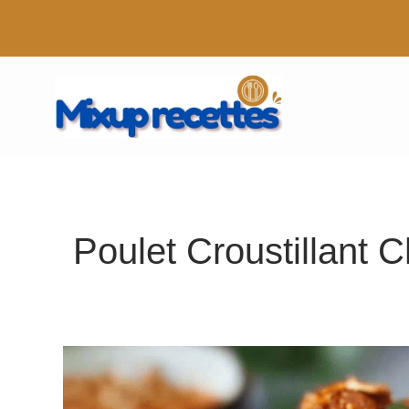
Aller
au
contenu
Poulet Croustillant C