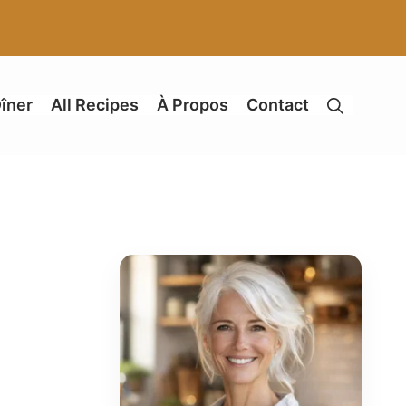
îner
All Recipes
À Propos
Contact