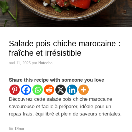
Salade pois chiche marocaine :
fraîche et irrésistible
mai 11, 2025
par
Natacha
Share this recipe with someone you love
Découvrez cette salade pois chiche marocaine
savoureuse et facile à préparer, idéale pour un
repas frais, équilibré et plein de saveurs orientales.
Catégories
Dîner