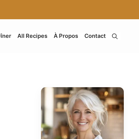
îner
All Recipes
À Propos
Contact