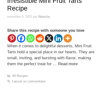
Irresistible Mini Fruit Tarts
Recipe
novembre 9, 2025
par
Natacha
Share this recipe with someone you love
When it comes to delightful desserts, Mini Fruit
Tarts hold a special place in our hearts. They are
small, inviting, and bursting with flavor, making
them the perfect treat for …
Read more
Catégories
All Recipes
Laisser un commentaire