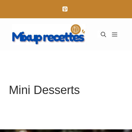
Aller
au
contenu
Menu
Mini Desserts