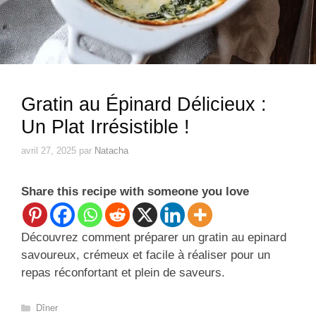
Gratin au Épinard Délicieux :
Un Plat Irrésistible !
avril 27, 2025
par
Natacha
Share this recipe with someone you love
Découvrez comment préparer un gratin au epinard
savoureux, crémeux et facile à réaliser pour un
repas réconfortant et plein de saveurs.
Catégories
Dîner