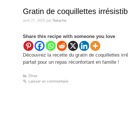
Gratin de coquillettes irrésisti
avril 27, 2025
par
Natacha
Share this recipe with someone you love
Découvrez la recette du gratin de coquillettes irr
parfait pour un repas réconfortant en famille !
Catégories
Dîner
Laisser un commentaire