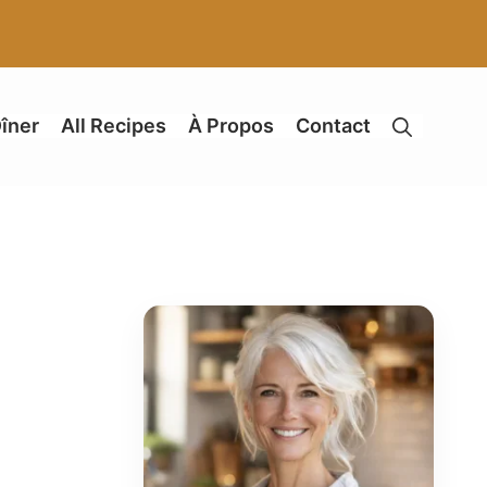
îner
All Recipes
À Propos
Contact