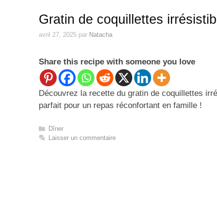
Gratin de coquillettes irrésisti
avril 27, 2025
par
Natacha
Share this recipe with someone you love
Découvrez la recette du gratin de coquillettes irr
parfait pour un repas réconfortant en famille !
Catégories
Dîner
Laisser un commentaire