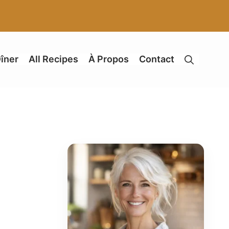
îner
All Recipes
À Propos
Contact