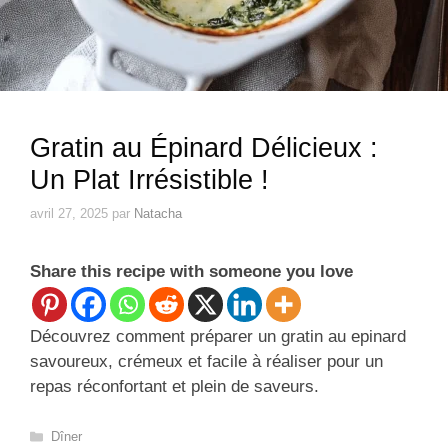
Gratin au Épinard Délicieux :
Un Plat Irrésistible !
avril 27, 2025
par
Natacha
Share this recipe with someone you love
Découvrez comment préparer un gratin au epinard
savoureux, crémeux et facile à réaliser pour un
repas réconfortant et plein de saveurs.
Catégories
Dîner