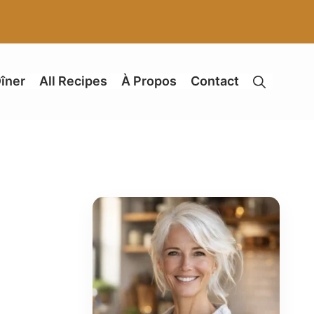
îner
All Recipes
À Propos
Contact