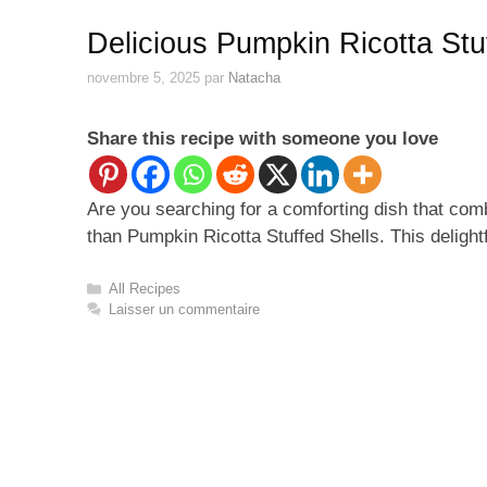
Delicious Pumpkin Ricotta Stu
novembre 5, 2025
par
Natacha
Share this recipe with someone you love
Are you searching for a comforting dish that combi
than Pumpkin Ricotta Stuffed Shells. This deligh
Catégories
All Recipes
Laisser un commentaire