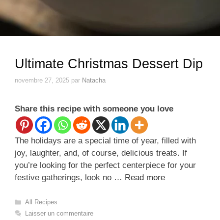
Ultimate Christmas Dessert Dip
novembre 27, 2025
par
Natacha
Share this recipe with someone you love
The holidays are a special time of year, filled with
joy, laughter, and, of course, delicious treats. If
you’re looking for the perfect centerpiece for your
festive gatherings, look no …
Read more
Catégories
All Recipes
Laisser un commentaire