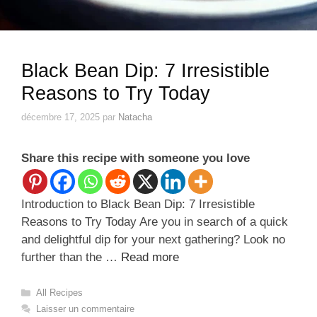
Black Bean Dip: 7 Irresistible
Reasons to Try Today
décembre 17, 2025
par
Natacha
Share this recipe with someone you love
Introduction to Black Bean Dip: 7 Irresistible
Reasons to Try Today Are you in search of a quick
and delightful dip for your next gathering? Look no
further than the …
Read more
Catégories
All Recipes
Laisser un commentaire