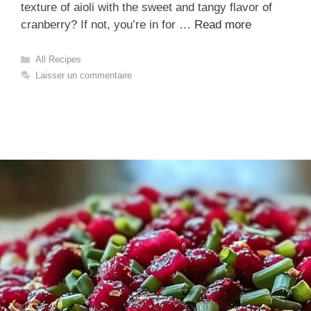
texture of aioli with the sweet and tangy flavor of
cranberry? If not, you’re in for …
Read more
Catégories
All Recipes
Laisser un commentaire