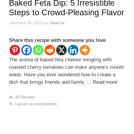
Baked Feta Dip: 5 Irresistible
Steps to Crowd-Pleasing Flavor
novembre 30, 2025
par
Natacha
Share this recipe with someone you love
The aroma of baked feta cheese mingling with
roasted cherry tomatoes can make anyone’s mouth
water. Have you ever wondered how to create a
dish that brings friends and family …
Read more
Catégories
All Recipes
Laisser un commentaire