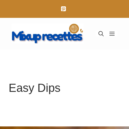
Aller
au
contenu
Menu
Easy Dips