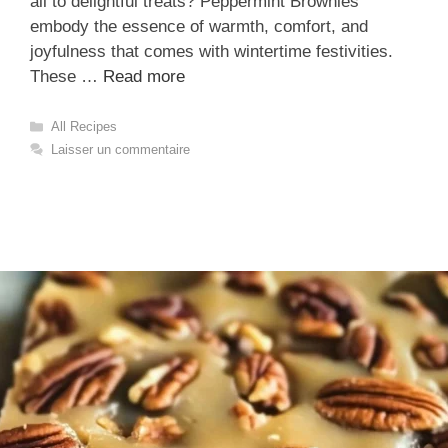
all to delightful treats? Peppermint Brownies
embody the essence of warmth, comfort, and
joyfulness that comes with wintertime festivities.
These …
Read more
Catégories
All Recipes
Laisser un commentaire