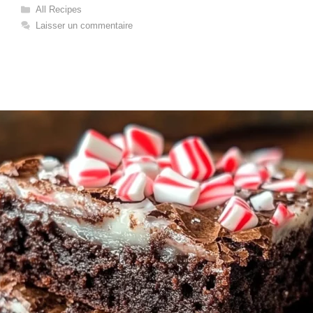
Catégories
All Recipes
Laisser un commentaire