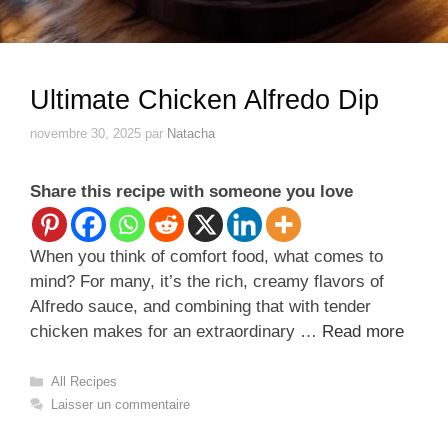
Ultimate Chicken Alfredo Dip
novembre 30, 2025
par
Natacha
Share this recipe with someone you love
When you think of comfort food, what comes to
mind? For many, it’s the rich, creamy flavors of
Alfredo sauce, and combining that with tender
chicken makes for an extraordinary …
Read more
Catégories
All Recipes
Laisser un commentaire