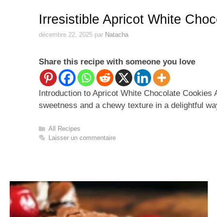
Irresistible Apricot White Cho
décembre 22, 2025
par
Natacha
Share this recipe with someone you love
Introduction to Apricot White Chocolate Cookies 
sweetness and a chewy texture in a delightful w
Catégories
All Recipes
Laisser un commentaire