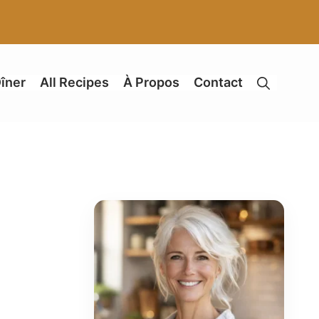
îner
All Recipes
À Propos
Contact