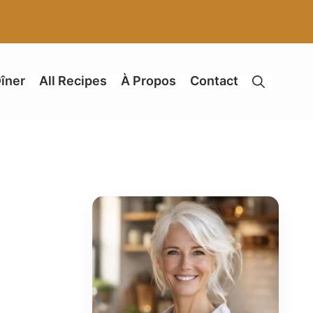
îner
All Recipes
À Propos
Contact