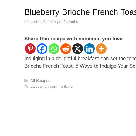
Blueberry Brioche French Toa
décembre 2, 2025
par
Natacha
Share this recipe with someone you love
Indulging in a delightful breakfast can set the to
Brioche French Toast: 5 Ways to Indulge Your S
Catégories
All Recipes
Laisser un commentaire