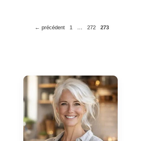
Page
Page
Page
←
précédent
1
…
272
273