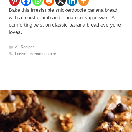
Bake this irresistible snickerdoodle banana bread
with a moist crumb and cinnamon-sugar swirl. A
comforting twist on classic banana bread everyone
loves.
Catégories
All Recipes
Laisser un commentaire