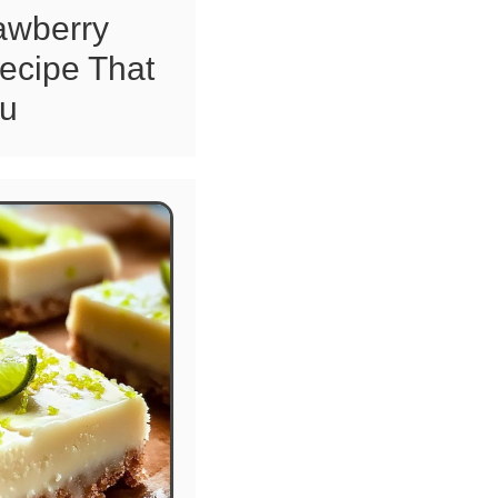
rawberry
ecipe That
ou