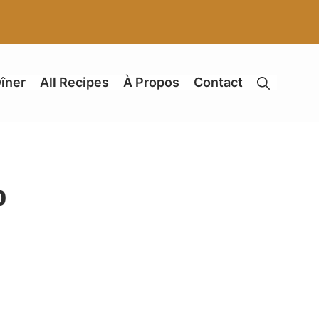
îner
All Recipes
À Propos
Contact
p