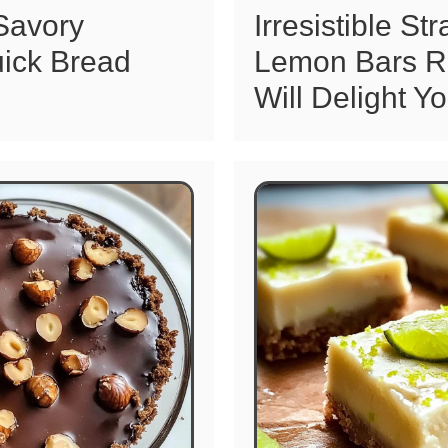
 Savory
Irresistible St
uick Bread
Lemon Bars R
Will Delight Y